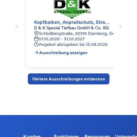
Kopfbalken, Anprallschutz, Straßenbau und Entwässerung
010
D & K Spezial Tiefbau GmbH & Co. KG
STR
Schloßbergstraße, 82319 Starnberg, Deutschland
9
01.10.2026 - 31.01.2027
1
Angebot abzugeben bis
13.08.2026
A
Ausschreibung anzeigen
A
Weitere Ausschreibungen entdecken
Kunden
Funktionen
Ressourcen
Unterne