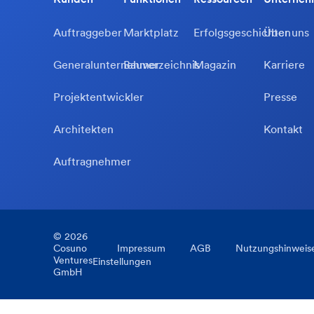
Auftraggeber
Marktplatz
Erfolgsgeschichten
Über uns
Generalunternehmer
Bauverzeichnis
Magazin
Karriere
Projektentwickler
Presse
Architekten
Kontakt
Auftragnehmer
©
2026
Cosuno
Impressum
AGB
Nutzungshinweis
Ventures
Einstellungen
GmbH