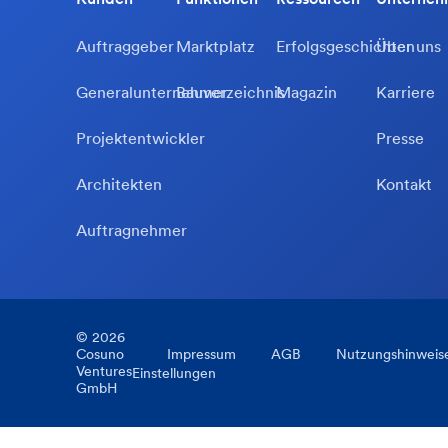
Auftraggeber
Marktplatz
Erfolgsgeschichten
Über uns
Generalunternehmer
Bauverzeichnis
Magazin
Karriere
Projektentwickler
Presse
Architekten
Kontakt
Auftragnehmer
©
2026
Cosuno
Impressum
AGB
Nutzungshinweis
Ventures
Einstellungen
GmbH