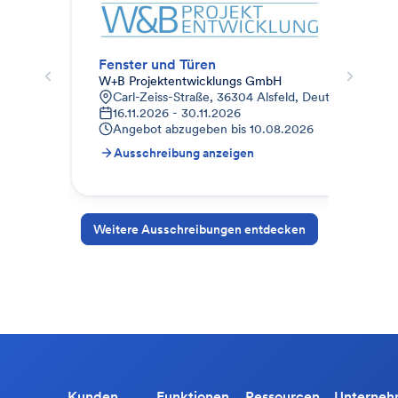
Fenster und Türen
W+B Projektentwicklungs GmbH
GP 
Carl-Zeiss-Straße, 36304 Alsfeld, Deutschland
S
16.11.2026 - 30.11.2026
0
Angebot abzugeben bis
10.08.2026
A
Ausschreibung anzeigen
A
Weitere Ausschreibungen entdecken
Kunden
Funktionen
Ressourcen
Unterne