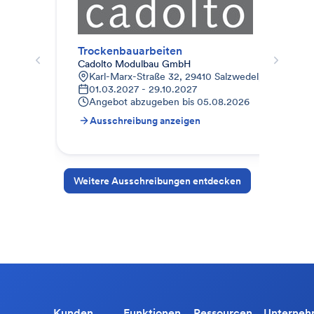
Trockenbauarbeiten
St
Cadolto Modulbau GmbH
Kub
Karl-Marx-Straße 32, 29410 Salzwedel, Deutschla
W
01.03.2027 - 29.10.2027
2
Angebot abzugeben bis
05.08.2026
A
Ausschreibung anzeigen
A
Weitere Ausschreibungen entdecken
Kunden
Funktionen
Ressourcen
Unterne