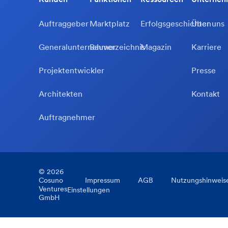
Auftraggeber
Marktplatz
Erfolgsgeschichten
Über uns
Generalunternehmer
Bauverzeichnis
Magazin
Karriere
Projektentwickler
Presse
Architekten
Kontakt
Auftragnehmer
©
2026
Cosuno
Impressum
AGB
Nutzungshinweis
Ventures
Einstellungen
GmbH