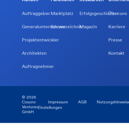
Auftraggeber
Marktplatz
Erfolgsgeschichten
Über uns
Generalunternehmer
Bauverzeichnis
Magazin
Karriere
Projektentwickler
Presse
Architekten
Kontakt
Auftragnehmer
©
2026
Cosuno
Impressum
AGB
Nutzungshinweis
Ventures
Einstellungen
GmbH