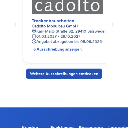
Trockenbauarbeiten
Tro
Cadolto Modulbau GmbH
Bau
Karl-Marx-Straße 32, 29410 Salzwedel, Deutschla
H
01.03.2027 - 29.10.2027
1
Angebot abzugeben bis
05.08.2026
A
Ausschreibung anzeigen
A
Weitere Ausschreibungen entdecken
Kunden
Funktionen
Ressourcen
Unterne