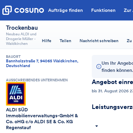
Aufträge finden
Funktionen
Zur
Trockenbau
Neubau ALDI und
Drogerie Müller -
Hilfe
Teilen
Nachricht schreiben
Zu
Waldkirchen
BAUORT
Bannholzstraße 7, 94065 Waldkirchen,
Um Ihr Angebo
Deutschland
finden können
AUSSCHREIBENDES UNTERNEHMEN
Angebot einr
bis
31. August 2026 2
Leistungsverz
ALDI SÜD 
Immobilienverwaltungs-GmbH & 
Co. oHG c/o ALDI SE & Co. KG 
Regenstauf