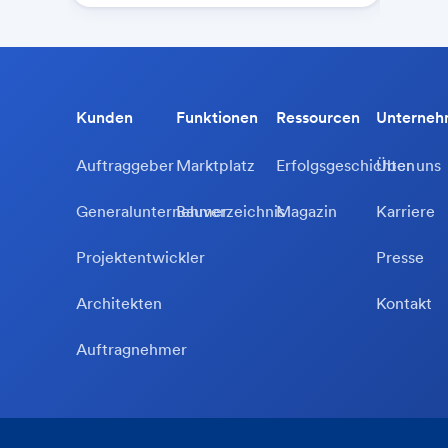
Kunden
Funktionen
Ressourcen
Unterne
Auftraggeber
Marktplatz
Erfolgsgeschichten
Über uns
Generalunternehmer
Bauverzeichnis
Magazin
Karriere
Projektentwickler
Presse
Architekten
Kontakt
Auftragnehmer