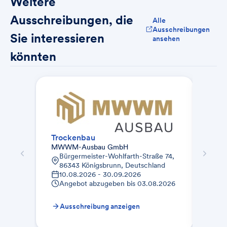
Weitere
Ausschreibungen, die
Alle
Ausschreibungen
Sie interessieren
ansehen
könnten
Trockenbau
Troc
MWWM-Ausbau GmbH
MWW
Bürgermeister-Wohlfarth-Straße 74,
Wil
86343 Königsbrunn, Deutschland
861
10.08.2026 - 30.09.2026
De
Angebot abzugeben bis
03.08.2026
10.
An
Ausschreibung anzeigen
Au