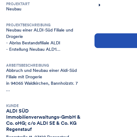
PROJEKTART
Neubau
PROJEKTBESCHREIBUNG
Neubau einer ALDI-Süd Filiale und 
Drogerie

- Abriss Bestandsfiliale ALDI

- Erstellung Neubau ALD'I

- Erstellung Neubau Drogerie Müller
ARBEITSBESCHREIBUNG
Abbruch und Neubau einer Aldi-Süd 
Filiale mit Drogerie

in 94065 Waldkirchen, Bannholzstr. 7

Gewerk Trockenbau

KUNDE
Die Ausschreibung Trockenbau 
ALDI SÜD 
umfasste folgende Leistungen für den 
Immobilienverwaltungs-GmbH & 
Aldi-Markt und die Drogerie

Co. oHG; c/o ALDI SE & Co. KG 
Regenstauf
Aldi
