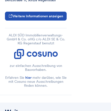
Benzstraße 11, 93128 Regenstauf
- 280 m² Wände 

- 300 m² Gipswandverkleidung

- 150 m² OWA Decken

Weitere Informationen anzeigen
- Untersicht Vordach

Drogerie

- 100 m² Trockenbauwände
ALDI SÜD Immobilienverwaltungs-
GmbH & Co. oHG c/o ALDI SE & Co.
KG Regenstauf benutzt
zur einfachen Ausschreibung von
Bauvorhaben.
Erfahren Sie
hier
mehr darüber, wie Sie
mit Cosuno neue Ausschreibungen
finden können.