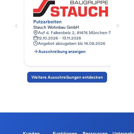
Putzarbeiten
Inn
Stauch Wohnbau GmbH
Ter
Auf d. Falkenbeiz 2, 81476 München-Thalkirchen-O
J
12.10.2026 - 13.11.2026
A
Angebot abzugeben bis
14.08.2026
Ausschreibung anzeigen
A
Weitere Ausschreibungen entdecken
Kunden
Funktionen
Ressourcen
Unterne