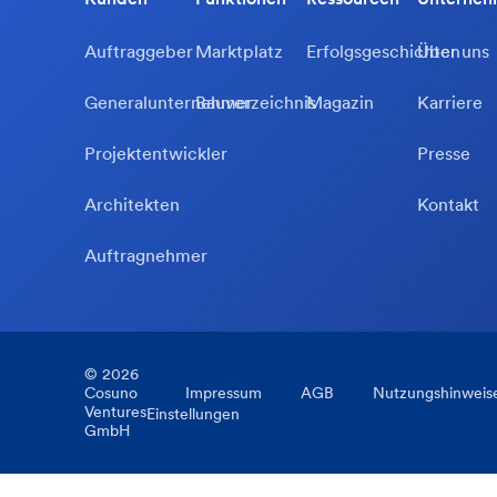
Auftraggeber
Marktplatz
Erfolgsgeschichten
Über uns
Generalunternehmer
Bauverzeichnis
Magazin
Karriere
Projektentwickler
Presse
Architekten
Kontakt
Auftragnehmer
©
2026
Cosuno
Impressum
AGB
Nutzungshinweis
Ventures
Einstellungen
GmbH