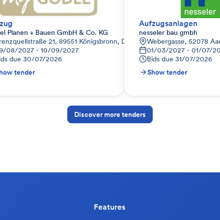
zug
Aufzugsanlagen
el Planen + Bauen GmbH & Co. KG
nesseler bau gmbh
hland
renzquellstraße 21, 89551 Königsbronn, Deutschland
Webergasse, 52078 Aa
9/08/2027 - 10/09/2027
01/03/2027 - 01/07/2
ids due
30/07/2026
Bids due
31/07/2026
how tender
Show tender
Discover more tenders
Features