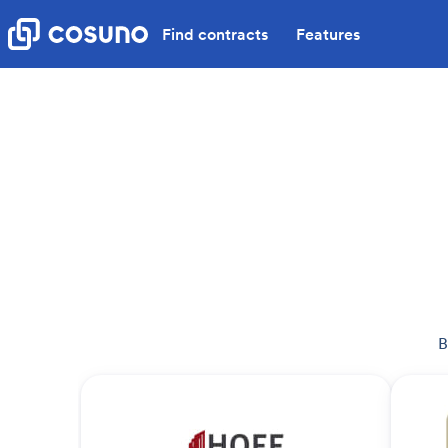
Find contracts
Features
B