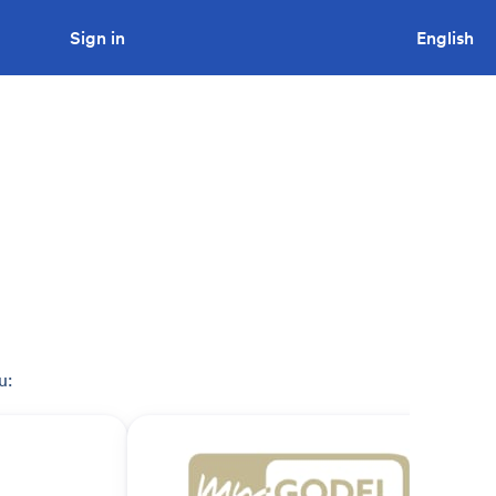
Sign in
Looking to tender a project?
English
u: