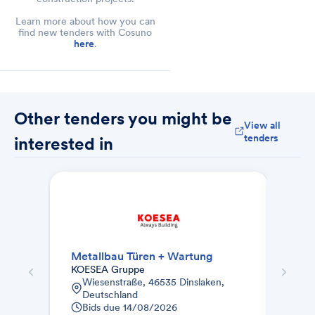
Learn more about how you can
find new tenders with Cosuno
here
.
Other tenders you might be
View all
tenders
interested in
Metallbau Türen + Wartung
Fein
KOESEA Gruppe
Terra
Wiesenstraße, 46535 Dinslaken,
Jo
Deutschland
Alf
Bids due
14/08/2026
Bid