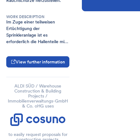
Rauchschürze herzustellen.
WORK DESCRIPTION
Im Zuge einer teilweisen 
Ertüchtigung der 
Sprinkleranlage ist es 
erforderlich die Hallenteile mit 
unterschiedlicher 
Wasserschüttung voneinander 
mit einer Rauchschürze von 
View further information
1,20m abzugrenzen.
ALDI SÜD / Warehouse
Construction & Building
Projects /
Immobilienverwaltungs-GmbH
& Co. oHG uses
to easily request proposals for
construction projects.