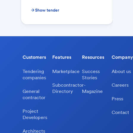
Show tender
Sh
Customers
Features
Resources
Company
Tendering
Marketplace
Success
About us
companies
Stories
Subcontractor-
Careers
General
Directory
Magazine
contractor
Press
Project
Contact
Developers
Architects