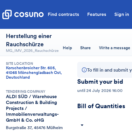
Find contracts
Features
Sign in
Herstellung einer
Rauchschürze
Help
Share
Write a message
MG_IMV_2026_Rauchschürze
SITE LOCATION
Korschenbroicher Str. 605,
To fill in and submit 
41065 Mönchengladbach Ost,
Deutschland
Submit your bid
until
24 July 2026 16:00
TENDERING COMPANY
ALDI SÜD / Warehouse 
Construction & Building 
Bill of Quantities
Projects / 
Immobilienverwaltungs-
GmbH & Co. oHG
Burgstraße 37, 45476 Mülheim 