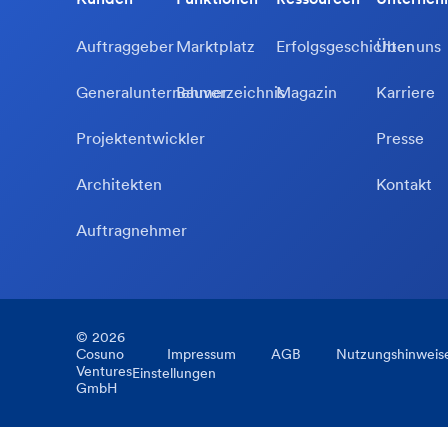
Auftraggeber
Marktplatz
Erfolgsgeschichten
Über uns
Generalunternehmer
Bauverzeichnis
Magazin
Karriere
Projektentwickler
Presse
Architekten
Kontakt
Auftragnehmer
©
2026
Cosuno
Impressum
AGB
Nutzungshinweis
Ventures
Einstellungen
GmbH