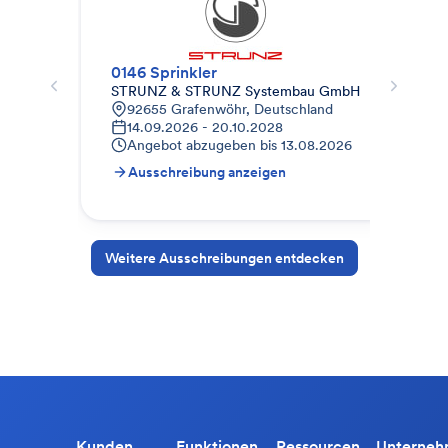
0146 Sprinkler
STRUNZ & STRUNZ Systembau GmbH
Eur
92655 Grafenwöhr, Deutschland
E
14.09.2026 - 20.10.2028
A
Angebot abzugeben bis
13.08.2026
A
Ausschreibung anzeigen
A
Weitere Ausschreibungen entdecken
Kunden
Funktionen
Ressourcen
Unterne