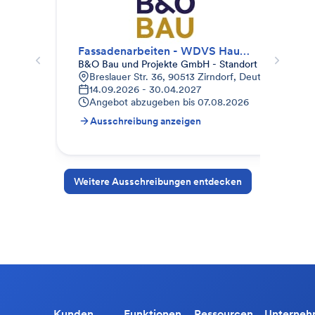
Fassadenarbeiten - WDVS Haus 42 - 44
WD
B&O Bau und Projekte GmbH - Standort Franken
Kno
Breslauer Str. 36, 90513 Zirndorf, Deutschland
H
14.09.2026 - 30.04.2027
2
Angebot abzugeben bis
07.08.2026
A
Ausschreibung anzeigen
A
Weitere Ausschreibungen entdecken
Kunden
Funktionen
Ressourcen
Unterne