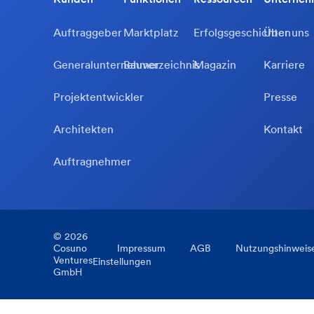
Auftraggeber
Marktplatz
Erfolgsgeschichten
Über uns
Generalunternehmer
Bauverzeichnis
Magazin
Karriere
Projektentwickler
Presse
Architekten
Kontakt
Auftragnehmer
©
2026
Cosuno
Impressum
AGB
Nutzungshinweis
Ventures
Einstellungen
GmbH