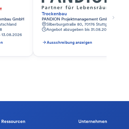
Trockenbau
tembau GmbH
PANDION Projektmanagement GmbH (Stuttgart
utschland
Silberburgstraße 80, 70176 Stuttgart, Deutsc
28
Angebot abzugeben bis
31.08.2026
s
13.08.2026
en
Ausschreibung anzeigen
Ressourcen
Unternehmen