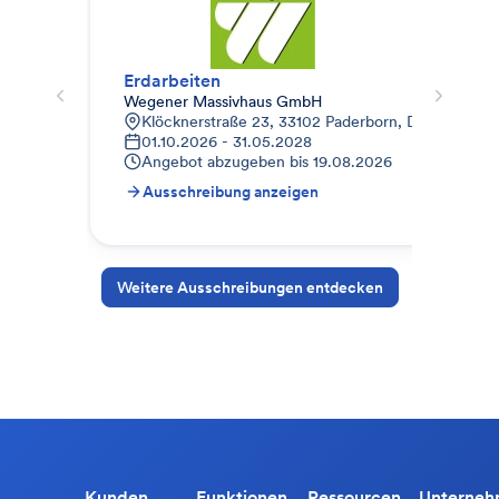
Erdarbeiten
Sch
Wegener Massivhaus GmbH
Moe
Klöcknerstraße 23, 33102 Paderborn, Deutschland
9
01.10.2026 - 31.05.2028
1
Angebot abzugeben bis
19.08.2026
A
Ausschreibung anzeigen
A
Weitere Ausschreibungen entdecken
Kunden
Funktionen
Ressourcen
Unterne