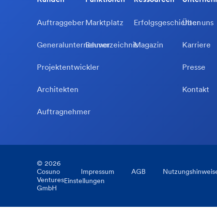
Auftraggeber
Marktplatz
Erfolgsgeschichten
Über uns
Generalunternehmer
Bauverzeichnis
Magazin
Karriere
Projektentwickler
Presse
Architekten
Kontakt
Auftragnehmer
©
2026
Cosuno
Impressum
AGB
Nutzungshinweis
Ventures
Einstellungen
GmbH