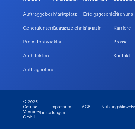
Auftraggeber
Marktplatz
Erfolgsgeschichten
Über uns
Generalunternehmer
Bauverzeichnis
Magazin
Karriere
Projektentwickler
Presse
Architekten
Kontakt
Auftragnehmer
©
2026
Cosuno
Impressum
AGB
Nutzungshinweis
Ventures
Einstellungen
GmbH