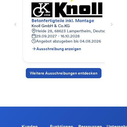
Betonfertigteile inkl. Montage
Fer
Knoll GmbH & Co.KG
Bau
Heide 28, 68623 Lampertheim, Deutschland
J
29.09.2027 - 16.10.2028
0
Angebot abzugeben bis
04.08.2026
A
Ausschreibung anzeigen
A
Weitere Ausschreibungen entdecken
Kunden
Funktionen
Ressourcen
Unterne