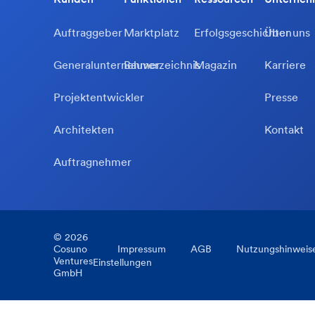
Auftraggeber
Marktplatz
Erfolgsgeschichten
Über uns
Generalunternehmer
Bauverzeichnis
Magazin
Karriere
Projektentwickler
Presse
Architekten
Kontakt
Auftragnehmer
©
2026
Cosuno
Impressum
AGB
Nutzungshinweis
Ventures
Einstellungen
GmbH