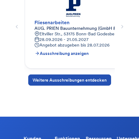
Fliesenarbeiten
Fli
AUG. PRIEN Bauunternehmung (GmbH & Co. KG) NL
SF 
Eltviller Str., 53175 Bonn-Bad Godesberg, Deutsch
K
28.09.2026 - 21.05.2027
3
Angebot abzugeben bis
28.07.2026
A
Ausschreibung anzeigen
A
Weitere Ausschreibungen entdecken
Kunden
Funktionen
Ressourcen
Unterne