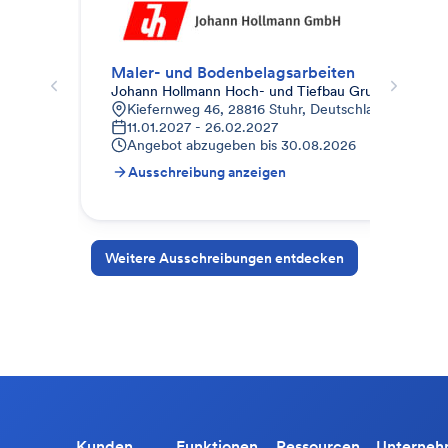
Maler- und Bodenbelagsarbeiten
Mal
Johann Hollmann Hoch- und Tiefbau Grundwasser
Joh
Kiefernweg 46, 28816 Stuhr, Deutschland
B
11.01.2027 - 26.02.2027
1
Angebot abzugeben bis
30.08.2026
A
Ausschreibung anzeigen
A
Weitere Ausschreibungen entdecken
Kunden
Funktionen
Ressourcen
Unterne