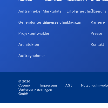
Auftraggeber
Marktplatz
Erfolgsgeschichten
Über uns
Generalunternehmer
Bauverzeichnis
Magazin
Karriere
Projektentwickler
Presse
Architekten
Kontakt
Auftragnehmer
©
2026
Cosuno
Impressum
AGB
Nutzungshinweis
Ventures
Einstellungen
GmbH