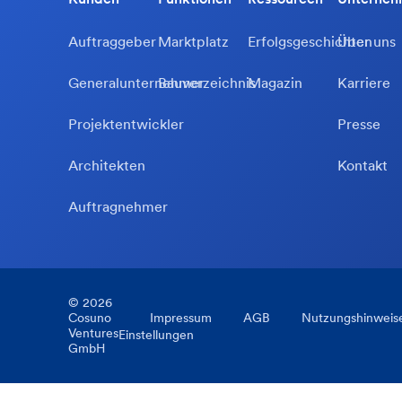
Auftraggeber
Marktplatz
Erfolgsgeschichten
Über uns
Generalunternehmer
Bauverzeichnis
Magazin
Karriere
Projektentwickler
Presse
Architekten
Kontakt
Auftragnehmer
©
2026
Cosuno
Impressum
AGB
Nutzungshinweis
Ventures
Einstellungen
GmbH