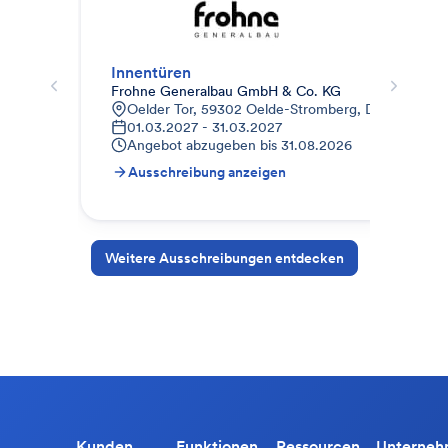
Innentüren
012
Frohne Generalbau GmbH & Co. KG
STR
Oelder Tor, 59302 Oelde-Stromberg, Deutschland
9
01.03.2027 - 31.03.2027
1
Angebot abzugeben bis
31.08.2026
A
Ausschreibung anzeigen
A
Weitere Ausschreibungen entdecken
Kunden
Funktionen
Ressourcen
Unterne