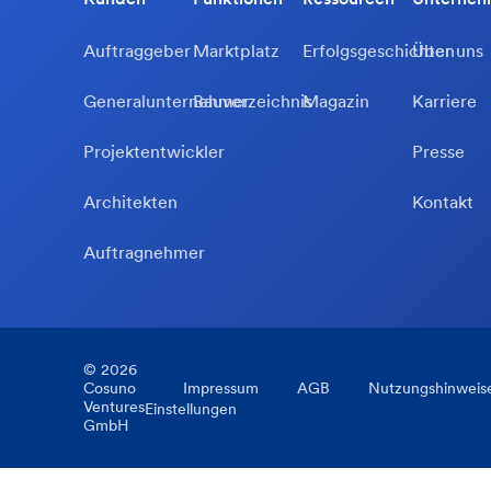
Auftraggeber
Marktplatz
Erfolgsgeschichten
Über uns
Generalunternehmer
Bauverzeichnis
Magazin
Karriere
Projektentwickler
Presse
Architekten
Kontakt
Auftragnehmer
©
2026
Cosuno
Impressum
AGB
Nutzungshinweis
Ventures
Einstellungen
GmbH