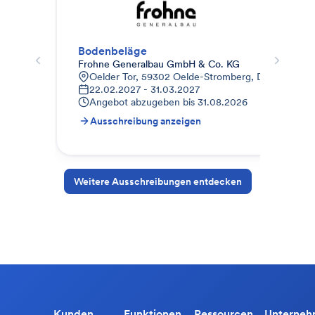
Bodenbeläge
Est
Frohne Generalbau GmbH & Co. KG
Dipl
Oelder Tor, 59302 Oelde-Stromberg, Deutschland
L
22.02.2027 - 31.03.2027
1
Angebot abzugeben bis
31.08.2026
A
Ausschreibung anzeigen
A
Weitere Ausschreibungen entdecken
Kunden
Funktionen
Ressourcen
Unterne