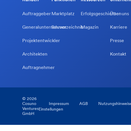
Auftraggeber
Marktplatz
Erfolgsgeschichten
Über uns
Generalunternehmer
Bauverzeichnis
Magazin
Karriere
Projektentwickler
Presse
Architekten
Kontakt
Auftragnehmer
©
2026
Cosuno
Impressum
AGB
Nutzungshinweis
Ventures
Einstellungen
GmbH