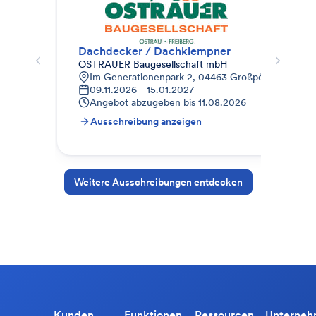
Dachdecker / Dachklempner
302
OSTRAUER Baugesellschaft mbH
abz
Im Generationenpark 2, 04463 Großpösna, Deutsc
D
09.11.2026 - 15.01.2027
2
Angebot abzugeben bis
11.08.2026
A
Ausschreibung anzeigen
A
Weitere Ausschreibungen entdecken
Kunden
Funktionen
Ressourcen
Unterne