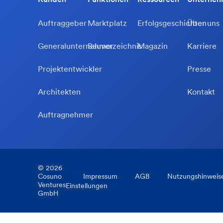
Auftraggeber
Marktplatz
Erfolgsgeschichten
Über uns
Generalunternehmer
Bauverzeichnis
Magazin
Karriere
Projektentwickler
Presse
Architekten
Kontakt
Auftragnehmer
©
2026
Cosuno
Impressum
AGB
Nutzungshinweis
Ventures
Einstellungen
GmbH