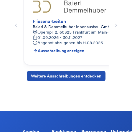
Fliesenarbeiten
Fli
Baierl & Demmelhuber Innenausbau GmbH
AUG
Opernpl. 2, 60325 Frankfurt am Main-Innenstadt I
E
01.09.2026 - 30.11.2027
2
Angebot abzugeben bis
11.08.2026
A
Ausschreibung anzeigen
A
Weitere Ausschreibungen entdecken
Kunden
Funktionen
Ressourcen
Unterne