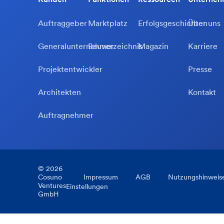
Auftraggeber
Marktplatz
Erfolgsgeschichten
Über uns
Generalunternehmer
Bauverzeichnis
Magazin
Karriere
Projektentwickler
Presse
Architekten
Kontakt
Auftragnehmer
©
2026
Cosuno
Impressum
AGB
Nutzungshinweis
Ventures
Einstellungen
GmbH