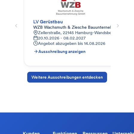
LV Gerüstbau
Ger
WZB Wachsmuth & Ziesche Bauunternehmung Gm
BWH
Zellerstraße, 22145 Hamburg-Wandsbek, Deutschl
B
20.10.2026 - 08.02.2027
0
Angebot abzugeben bis
14.08.2026
A
Ausschreibung anzeigen
A
Weitere Ausschreibungen entdecken
Kunden
Funktionen
Ressourcen
Unterne