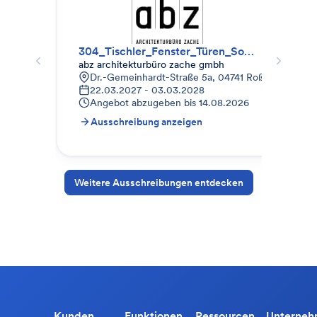
304_Tischler_Fenster_Türen_Sonnenschutz
Tis
abz architekturbüro zache gmbh
B&O
Dr.-Gemeinhardt-Straße 5a, 04741 Roßwein, Deut
S
22.03.2027 - 03.03.2028
2
Angebot abzugeben bis
14.08.2026
A
Ausschreibung anzeigen
A
Weitere Ausschreibungen entdecken
Kunden
Funktionen
Ressourcen
Unterne