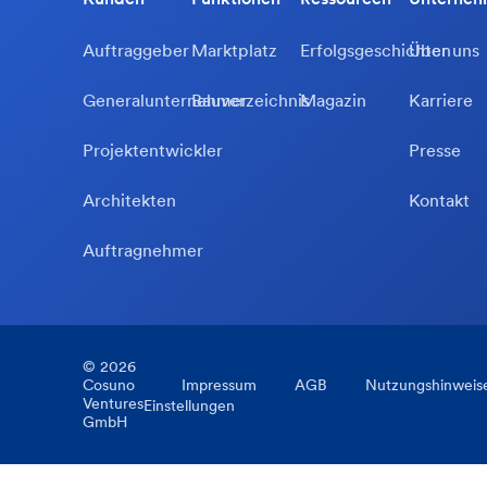
Auftraggeber
Marktplatz
Erfolgsgeschichten
Über uns
Generalunternehmer
Bauverzeichnis
Magazin
Karriere
Projektentwickler
Presse
Architekten
Kontakt
Auftragnehmer
©
2026
Cosuno
Impressum
AGB
Nutzungshinweis
Ventures
Einstellungen
GmbH