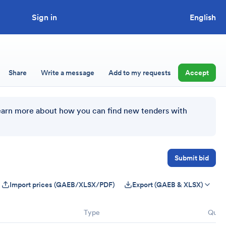
Sign in
Looking to tender a project?
English
Share
Write a message
Add to my requests
Accept
earn more about how you can find new tenders with
Submit bid
Import prices (GAEB/XLSX/PDF)
Export (GAEB & XLSX)
Type
Quant