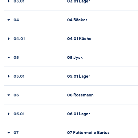
03.01
03.01 Lager
04
04 Bäcker
04.01
04.01 Küche
05
05 Jysk
05.01
05.01 Lager
06
06 Rossmann
06.01
06.01 Lager
07
07 Futtermeile Bartus