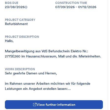
BIDS DUE
CONSTRUCTION TIME
23/08/2026
07/09/2026 - 01/12/2026
PROJECT CATEGORY
Refurbishment
PROJECT DESCRIPTION
Hallo,

Mangelbeseitigung aus VdS Befundschein Elektro Nr.: 
277SE260 im Hausanschlussraum, Mall und div. Mieteinheiten.
WORK DESCRIPTION
Sehr geehrte Damen und Herren,

im Rahmen unserer Arbeiten möchten wir für folgende 
Leistungen ein Angebot erstellen lassen:

Mangelbeseitigung aus VdS Befundschein Elektro in den 
Dokumenten
View further information