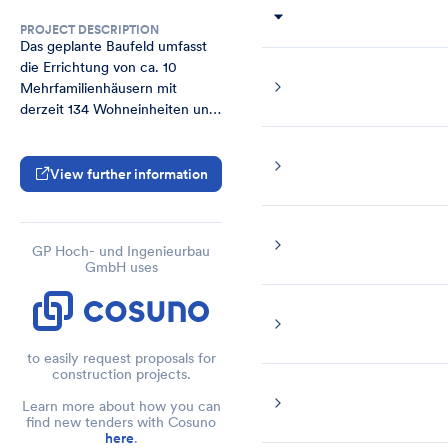
PROJECT DESCRIPTION
Das geplante Baufeld umfasst 
die Errichtung von ca. 10 
Mehrfamilienhäusern mit 
derzeit 134 Wohneinheiten und 
einer Tiefgarage mit ca. 40 
Stellplätzen. Der Zugang zu 
den Mehrfamilienhäusern wird 
View further information
über 10 Treppenhäuser mit 
Aufzügen realisiert.
GP Hoch- und Ingenieurbau
GmbH uses
to easily request proposals for
construction projects.
Learn more about how you can
find new tenders with Cosuno
here
.