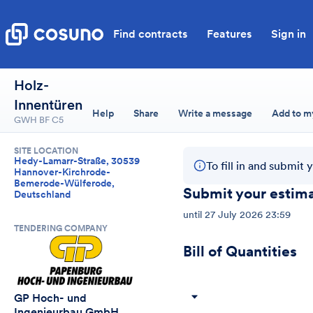
Find contracts
Features
Sign in
Holz-
Innentüren
Help
Share
Write a message
Add to m
GWH BF C5
SITE LOCATION
Hedy-Lamarr-Straße, 30539
To fill in and submit 
Hannover-Kirchrode-
Bemerode-Wülferode,
Submit your estim
Deutschland
until
27 July 2026 23:59
TENDERING COMPANY
Bill of Quantities
GP Hoch- und 
Ingenieurbau GmbH