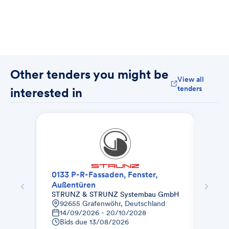
Other tenders you might be
View all
tenders
interested in
0133 P-R-Fassaden, Fenster,
Außentüren
Terra
Hei
STRUNZ & STRUNZ Systembau GmbH
De
92655 Grafenwöhr, Deutschland
Bid
14/09/2026 - 20/10/2028
Bids due
13/08/2026