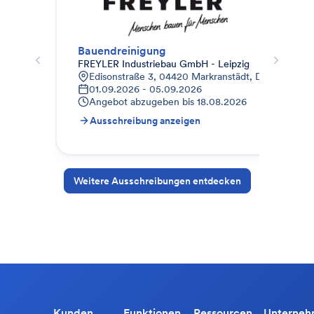
Bauendreinigung
Bau
FREYLER Industriebau GmbH - Leipzig
Geb
Edisonstraße 3, 04420 Markranstädt, Deutschland
9
01.09.2026 - 05.09.2026
0
Angebot abzugeben bis
18.08.2026
A
Ausschreibung anzeigen
A
Weitere Ausschreibungen entdecken
Kunden
Funktionen
Ressourcen
Unterne