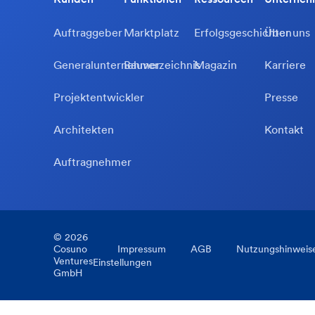
Auftraggeber
Marktplatz
Erfolgsgeschichten
Über uns
Generalunternehmer
Bauverzeichnis
Magazin
Karriere
Projektentwickler
Presse
Architekten
Kontakt
Auftragnehmer
©
2026
Cosuno
Impressum
AGB
Nutzungshinweis
Ventures
Einstellungen
GmbH