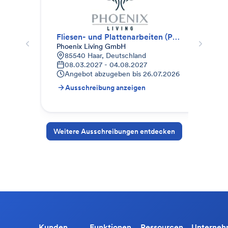
Fliesen- und Plattenarbeiten (Paket II)
Est
Phoenix Living GmbH
Neu
85540 Haar, Deutschland
H
08.03.2027 - 04.08.2027
1
Angebot abzugeben bis
26.07.2026
A
Ausschreibung anzeigen
A
Weitere Ausschreibungen entdecken
Kunden
Funktionen
Ressourcen
Unterne