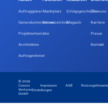
Auftraggeber
Marktplatz
Erfolgsgeschichten
Über uns
Generalunternehmer
Bauverzeichnis
Magazin
Karriere
Projektentwickler
Presse
Architekten
Kontakt
Auftragnehmer
©
2026
Cosuno
Impressum
AGB
Nutzungshinweis
Ventures
Einstellungen
GmbH