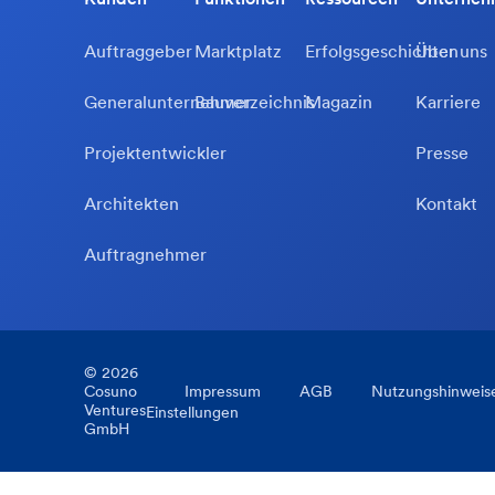
Auftraggeber
Marktplatz
Erfolgsgeschichten
Über uns
Generalunternehmer
Bauverzeichnis
Magazin
Karriere
Projektentwickler
Presse
Architekten
Kontakt
Auftragnehmer
©
2026
Cosuno
Impressum
AGB
Nutzungshinweis
Ventures
Einstellungen
GmbH