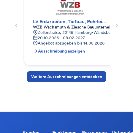
LV Erdarbeiten, Tiefbau, Rohrleitungsbau, Gala-Bau
WZB Wachsmuth & Ziesche Bauunternehmung Gm
STR
Zellerstraße, 22145 Hamburg-Wandsbek, Deutschl
9
20.10.2026 - 08.02.2027
1
Angebot abzugeben bis
14.08.2026
A
Ausschreibung anzeigen
A
Weitere Ausschreibungen entdecken
Kunden
Funktionen
Ressourcen
Unterne