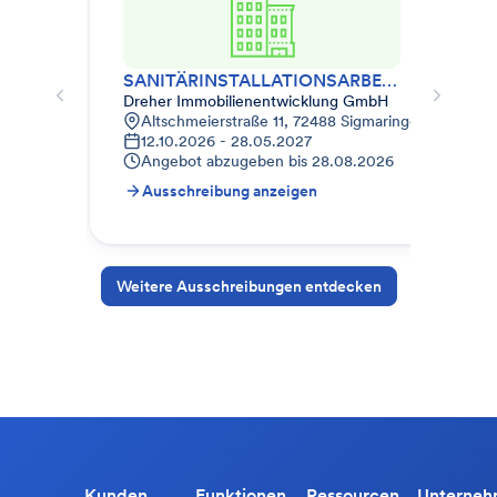
SANITÄRINSTALLATIONSARBEITEN
HE
Dreher Immobilienentwicklung GmbH
Dre
Altschmeierstraße 11, 72488 Sigmaringen, Deutsch
A
12.10.2026 - 28.05.2027
1
Angebot abzugeben bis
28.08.2026
A
Ausschreibung anzeigen
A
Weitere Ausschreibungen entdecken
Kunden
Funktionen
Ressourcen
Unterne