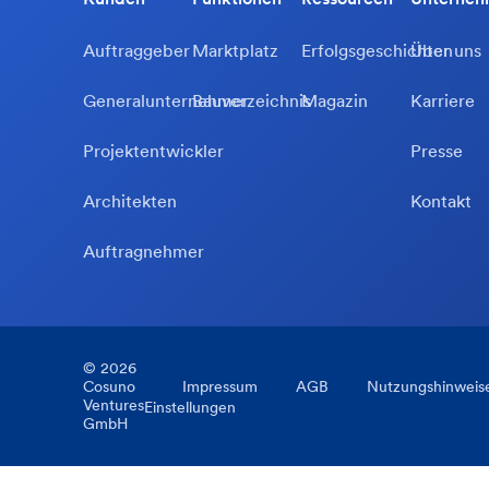
Auftraggeber
Marktplatz
Erfolgsgeschichten
Über uns
Generalunternehmer
Bauverzeichnis
Magazin
Karriere
Projektentwickler
Presse
Architekten
Kontakt
Auftragnehmer
©
2026
Cosuno
Impressum
AGB
Nutzungshinweis
Ventures
Einstellungen
GmbH