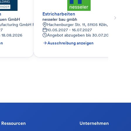
n
Estricharbeiten
Bauen GmbH
nesseler bau gmbh
facturing GmbH Procter & Gamble Str. 1 53881 Euskirchen
Hachenburger Str. 11, 51105 Köln, Deutschlan
27
10.05.2027 - 16.07.2027
s
18.08.2026
Angebot abzugeben bis
30.07.2026
en
Ausschreibung anzeigen
Ressourcen
Unternehmen