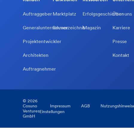
Auftraggeber
Marktplatz
Erfolgsgeschichten
Über uns
Generalunternehmer
Bauverzeichnis
Magazin
Karriere
Projektentwickler
Presse
Architekten
Kontakt
Auftragnehmer
©
2026
Cosuno
Impressum
AGB
Nutzungshinweis
Ventures
Einstellungen
GmbH