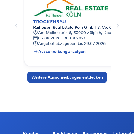
TROCKENBAU
Raiffeisen Real Estate Köln GmbH & Co.KG
Kre
Am Meilenstein 6, 53909 Zülpich, Deutschland
T
03.08.2026 - 10.08.2026
0
Angebot abzugeben bis
29.07.2026
A
Ausschreibung anzeigen
A
Weitere Ausschreibungen entdecken
Kunden
Funktionen
Ressourcen
Unterne