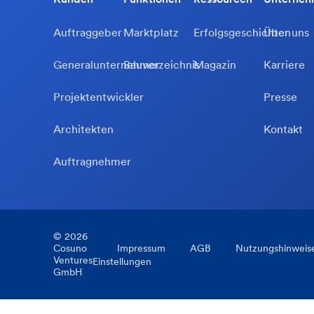
Auftraggeber
Marktplatz
Erfolgsgeschichten
Über uns
Generalunternehmer
Bauverzeichnis
Magazin
Karriere
Projektentwickler
Presse
Architekten
Kontakt
Auftragnehmer
©
2026
Cosuno
Impressum
AGB
Nutzungshinweis
Ventures
Einstellungen
GmbH