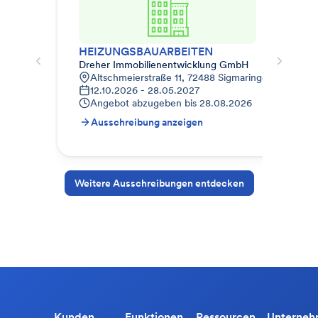
HEIZUNGSBAUARBEITEN
012
Dreher Immobilienentwicklung GmbH
STR
Altschmeierstraße 11, 72488 Sigmaringen, Deutsch
9
12.10.2026 - 28.05.2027
1
Angebot abzugeben bis
28.08.2026
A
Ausschreibung anzeigen
A
Weitere Ausschreibungen entdecken
Kunden
Funktionen
Ressourcen
Unterne