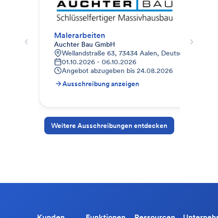
Malerarbeiten
Auchter Bau GmbH
Kre
Wellandstraße 63, 73434 Aalen, Deutschland
B
01.10.2026 - 06.10.2026
0
Angebot abzugeben bis
24.08.2026
A
Ausschreibung anzeigen
A
Weitere Ausschreibungen entdecken
Kunden
Funktionen
Ressourcen
Unterne