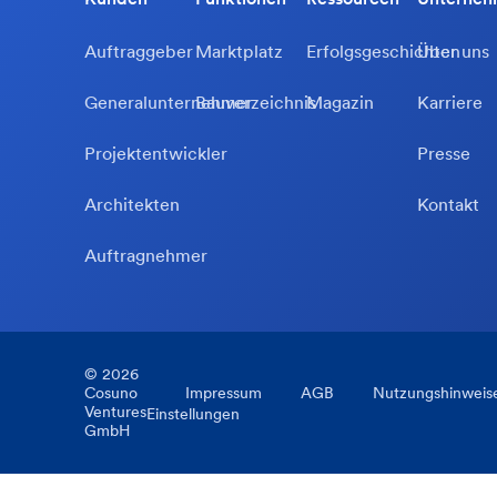
Auftraggeber
Marktplatz
Erfolgsgeschichten
Über uns
Generalunternehmer
Bauverzeichnis
Magazin
Karriere
Projektentwickler
Presse
Architekten
Kontakt
Auftragnehmer
©
2026
Cosuno
Impressum
AGB
Nutzungshinweis
Ventures
Einstellungen
GmbH