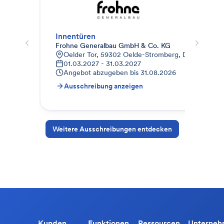
Innentüren
Inn
Frohne Generalbau GmbH & Co. KG
Joh
Oelder Tor, 59302 Oelde-Stromberg, Deutschland
B
01.03.2027 - 31.03.2027
1
Angebot abzugeben bis
31.08.2026
A
Ausschreibung anzeigen
A
Weitere Ausschreibungen entdecken
Kunden
Funktionen
Ressourcen
Unterne