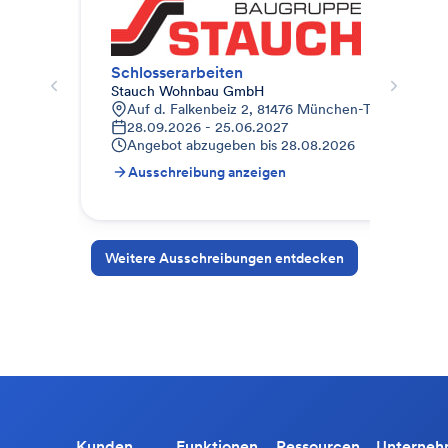
Schlosserarbeiten
Sch
Stauch Wohnbau GmbH
Moe
Auf d. Falkenbeiz 2, 81476 München-Thalkirchen-O
9
28.09.2026 - 25.06.2027
1
Angebot abzugeben bis
28.08.2026
A
Ausschreibung anzeigen
A
Weitere Ausschreibungen entdecken
Kunden
Funktionen
Ressourcen
Unterne