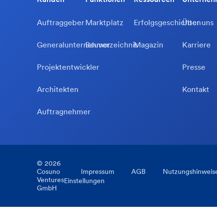
Auftraggeber
Marktplatz
Erfolgsgeschichten
Über uns
Generalunternehmer
Bauverzeichnis
Magazin
Karriere
Projektentwickler
Presse
Architekten
Kontakt
Auftragnehmer
©
2026
Cosuno
Impressum
AGB
Nutzungshinweis
Ventures
Einstellungen
GmbH