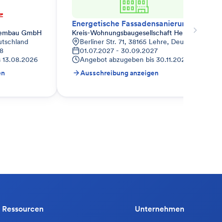
Energetische Fassadensanierung – Wärmedämmverbundsystem (WDVS)
tembau GmbH
Kreis-Wohnungsbaugesellschaft Helmstedt mb
utschland
Berliner Str. 71, 38165 Lehre, Deutschland
28
01.07.2027 - 30.09.2027
s
13.08.2026
Angebot abzugeben bis
30.11.2026
en
Ausschreibung anzeigen
Ressourcen
Unternehmen