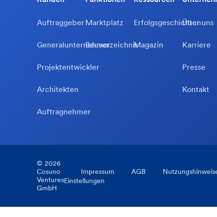
Auftraggeber
Marktplatz
Erfolgsgeschichten
Über uns
Generalunternehmer
Bauverzeichnis
Magazin
Karriere
Projektentwickler
Presse
Architekten
Kontakt
Auftragnehmer
©
2026
Cosuno
Impressum
AGB
Nutzungshinweis
Ventures
Einstellungen
GmbH