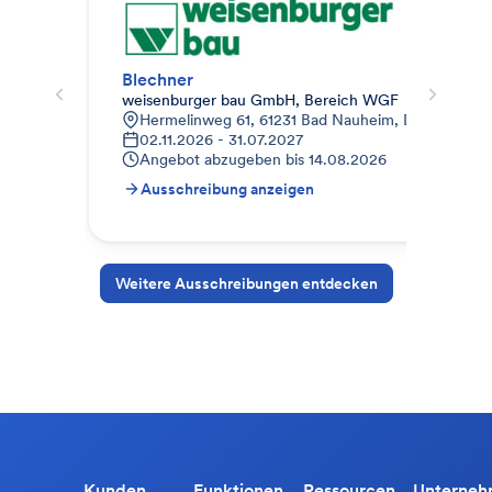
Blechner
Hol
weisenburger bau GmbH, Bereich WGF
Geb
Hermelinweg 61, 61231 Bad Nauheim, Deutschland
9
02.11.2026 - 31.07.2027
0
Angebot abzugeben bis
14.08.2026
A
Ausschreibung anzeigen
A
Weitere Ausschreibungen entdecken
Kunden
Funktionen
Ressourcen
Unterne