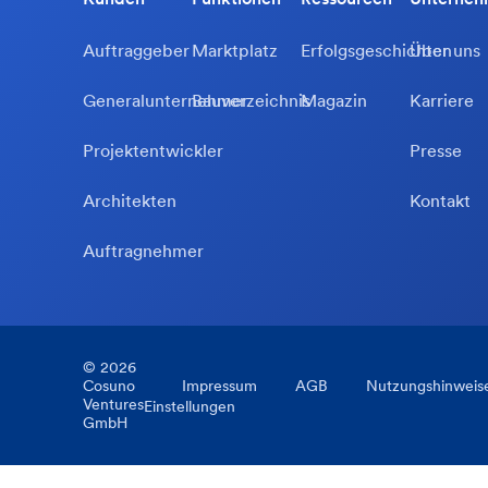
Auftraggeber
Marktplatz
Erfolgsgeschichten
Über uns
Generalunternehmer
Bauverzeichnis
Magazin
Karriere
Projektentwickler
Presse
Architekten
Kontakt
Auftragnehmer
©
2026
Cosuno
Impressum
AGB
Nutzungshinweis
Ventures
Einstellungen
GmbH