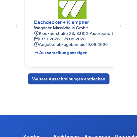
Dachdecker + Klempner
Dac
Wegener Massivhaus GmbH
Mai
Klöcknerstraße 23, 33102 Paderborn, Deutschland
Z
01.10.2026 - 31.05.2028
1
Angebot abzugeben bis
19.08.2026
A
Ausschreibung anzeigen
A
Weitere Ausschreibungen entdecken
Kunden
Funktionen
Ressourcen
Unterne