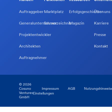
Auftraggeber
Marktplatz
Erfolgsgeschichten
Über uns
Generalunternehmer
Bauverzeichnis
Magazin
Karriere
Projektentwickler
Presse
Architekten
Kontakt
Auftragnehmer
©
2026
Cosuno
Impressum
AGB
Nutzungshinweis
Ventures
Einstellungen
GmbH