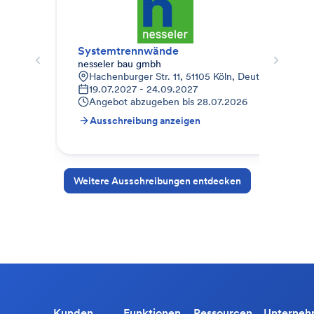
Systemtrennwände
Gel
nesseler bau gmbh
KH 
Hachenburger Str. 11, 51105 Köln, Deutschland
A
19.07.2027 - 24.09.2027
2
Angebot abzugeben bis
28.07.2026
A
Ausschreibung anzeigen
A
Weitere Ausschreibungen entdecken
Kunden
Funktionen
Ressourcen
Unterne