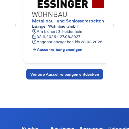
Metallbau- und Schlosserarbeiten
Met
Essinger Wohnbau GmbH
Fro
Am Eichert 3 Heidenheim
T
02.11.2026 - 27.08.2027
0
Angebot abzugeben bis
28.08.2026
A
Ausschreibung anzeigen
A
Weitere Ausschreibungen entdecken
Kunden
Funktionen
Ressourcen
Unterne