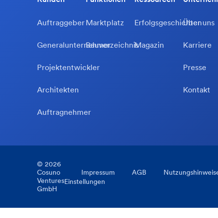
Auftraggeber
Marktplatz
Erfolgsgeschichten
Über uns
Generalunternehmer
Bauverzeichnis
Magazin
Karriere
Projektentwickler
Presse
Architekten
Kontakt
Auftragnehmer
©
2026
Cosuno
Impressum
AGB
Nutzungshinweis
Ventures
Einstellungen
GmbH