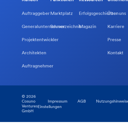
Auftraggeber
Marktplatz
Erfolgsgeschichten
Über uns
Generalunternehmer
Bauverzeichnis
Magazin
Karriere
Projektentwickler
Presse
Architekten
Kontakt
Auftragnehmer
©
2026
Cosuno
Impressum
AGB
Nutzungshinweis
Ventures
Einstellungen
GmbH