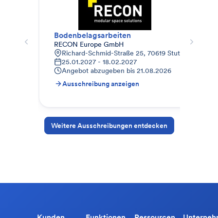
Bodenbelagsarbeiten
Mal
RECON Europe GmbH
Joh
Richard-Schmid-Straße 25, 70619 Stuttgart, Deuts
K
25.01.2027 - 18.02.2027
1
Angebot abzugeben bis
21.08.2026
A
Ausschreibung anzeigen
A
Weitere Ausschreibungen entdecken
Kunden
Funktionen
Ressourcen
Unterne