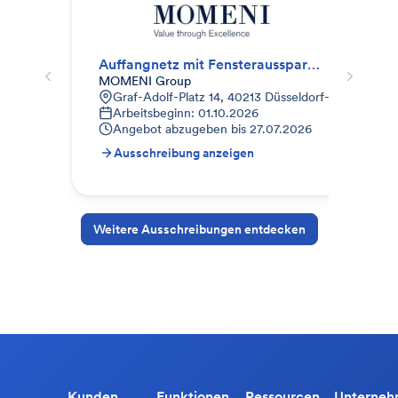
Auffangnetz mit Fensteraussparungen
Los
MOMENI Group
GGG
Graf-Adolf-Platz 14, 40213 Düsseldorf-Stadtbezirk
A
Arbeitsbeginn: 01.10.2026
1
Angebot abzugeben bis
27.07.2026
A
Ausschreibung anzeigen
A
Weitere Ausschreibungen entdecken
Kunden
Funktionen
Ressourcen
Unterne