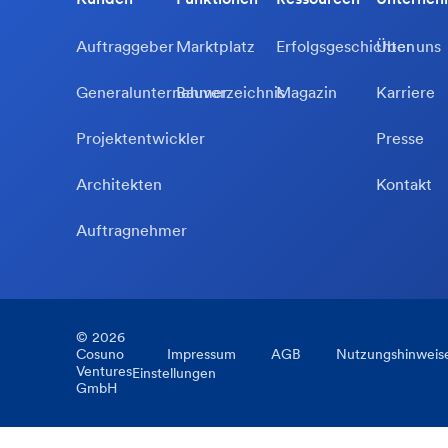
Auftraggeber
Marktplatz
Erfolgsgeschichten
Über uns
Generalunternehmer
Bauverzeichnis
Magazin
Karriere
Projektentwickler
Presse
Architekten
Kontakt
Auftragnehmer
©
2026
Cosuno
Impressum
AGB
Nutzungshinweis
Ventures
Einstellungen
GmbH