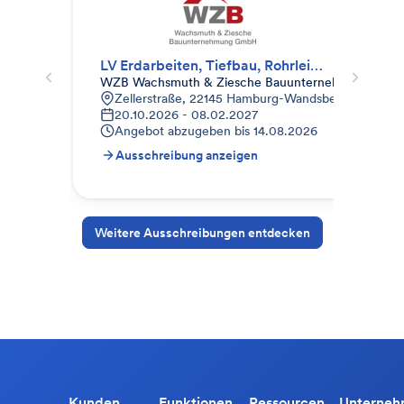
LV Erdarbeiten, Tiefbau, Rohrleitungsbau, Gala-Bau
Erd
WZB Wachsmuth & Ziesche Bauunternehmung Gm
Weg
Zellerstraße, 22145 Hamburg-Wandsbek, Deutschl
K
20.10.2026 - 08.02.2027
0
Angebot abzugeben bis
14.08.2026
A
Ausschreibung anzeigen
A
Weitere Ausschreibungen entdecken
Kunden
Funktionen
Ressourcen
Unterne