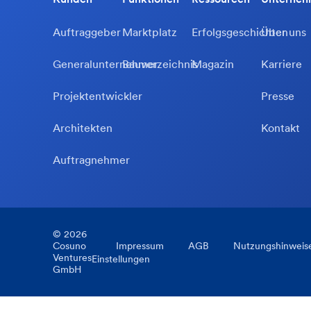
Auftraggeber
Marktplatz
Erfolgsgeschichten
Über uns
Generalunternehmer
Bauverzeichnis
Magazin
Karriere
Projektentwickler
Presse
Architekten
Kontakt
Auftragnehmer
©
2026
Cosuno
Impressum
AGB
Nutzungshinweis
Ventures
Einstellungen
GmbH