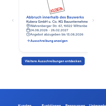
Abbruch innerhalb des Bauwerks
Kubera GmbH u. Co. KG Bauunternehmen
Kau
Wahrenberger Str. 67, 19322 Wittenberge, Deutsc
A
24.08.2026 - 26.02.2027
0
Angebot abzugeben bis
13.08.2026
A
Ausschreibung anzeigen
A
Weitere Ausschreibungen entdecken
Kunden
Funktionen
Ressourcen
Unterne