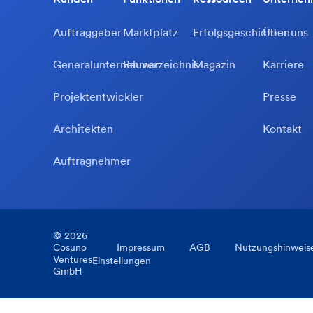
Auftraggeber
Marktplatz
Erfolgsgeschichten
Über uns
Generalunternehmer
Bauverzeichnis
Magazin
Karriere
Projektentwickler
Presse
Architekten
Kontakt
Auftragnehmer
©
2026
Cosuno
Impressum
AGB
Nutzungshinweis
Ventures
Einstellungen
GmbH