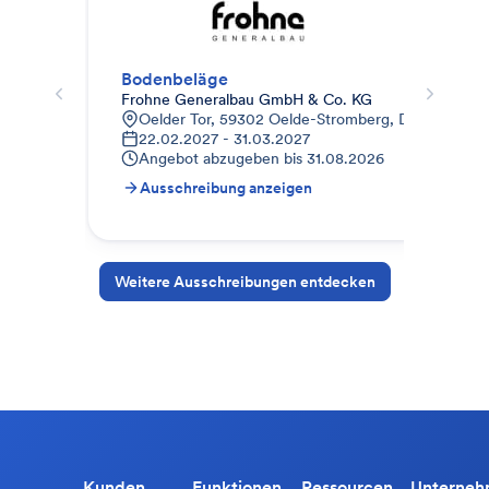
Bodenbeläge
Fli
Frohne Generalbau GmbH & Co. KG
Ter
Oelder Tor, 59302 Oelde-Stromberg, Deutschland
H
22.02.2027 - 31.03.2027
A
Angebot abzugeben bis
31.08.2026
Ausschreibung anzeigen
A
Weitere Ausschreibungen entdecken
Kunden
Funktionen
Ressourcen
Unterne