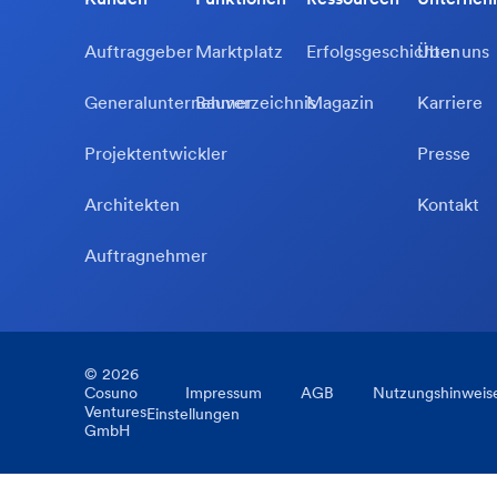
Auftraggeber
Marktplatz
Erfolgsgeschichten
Über uns
Generalunternehmer
Bauverzeichnis
Magazin
Karriere
Projektentwickler
Presse
Architekten
Kontakt
Auftragnehmer
©
2026
Cosuno
Impressum
AGB
Nutzungshinweis
Ventures
Einstellungen
GmbH