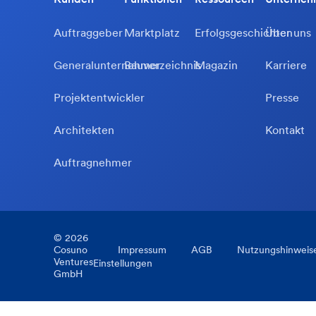
Auftraggeber
Marktplatz
Erfolgsgeschichten
Über uns
Generalunternehmer
Bauverzeichnis
Magazin
Karriere
Projektentwickler
Presse
Architekten
Kontakt
Auftragnehmer
©
2026
Cosuno
Impressum
AGB
Nutzungshinweis
Ventures
Einstellungen
GmbH