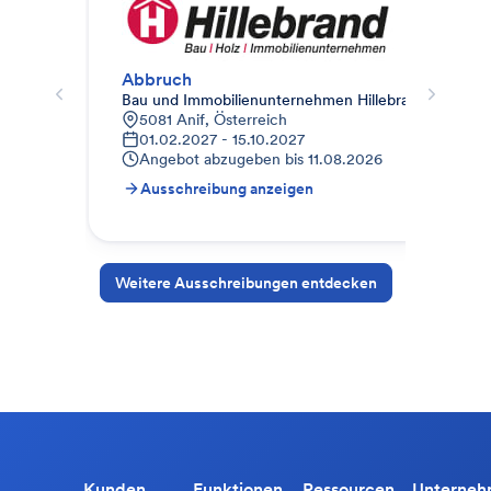
Abbruch
Abb
Bau und Immobilienunternehmen Hillebrand
Wes
5081 Anif, Österreich
V
01.02.2027 - 15.10.2027
0
Angebot abzugeben bis
11.08.2026
A
Ausschreibung anzeigen
A
Weitere Ausschreibungen entdecken
Kunden
Funktionen
Ressourcen
Unterne