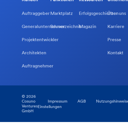
Auftraggeber
Marktplatz
Erfolgsgeschichten
Über uns
Generalunternehmer
Bauverzeichnis
Magazin
Karriere
Projektentwickler
Presse
Architekten
Kontakt
Auftragnehmer
©
2026
Cosuno
Impressum
AGB
Nutzungshinweis
Ventures
Einstellungen
GmbH