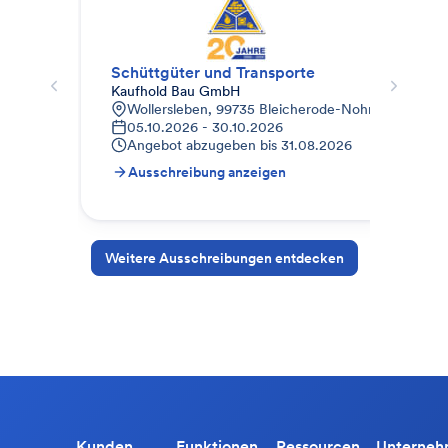
Schüttgüter und Transporte
Bau
Kaufhold Bau GmbH
Kau
Wollersleben, 99735 Bleicherode-Nohra, Deutschl
F
05.10.2026 - 30.10.2026
3
Angebot abzugeben bis
31.08.2026
A
Ausschreibung anzeigen
A
Weitere Ausschreibungen entdecken
Kunden
Funktionen
Ressourcen
Unterne