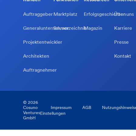
Auftraggeber
Marktplatz
Erfolgsgeschichten
Über uns
Generalunternehmer
Bauverzeichnis
Magazin
Karriere
Projektentwickler
Presse
Architekten
Kontakt
Auftragnehmer
©
2026
Cosuno
Impressum
AGB
Nutzungshinweis
Ventures
Einstellungen
GmbH