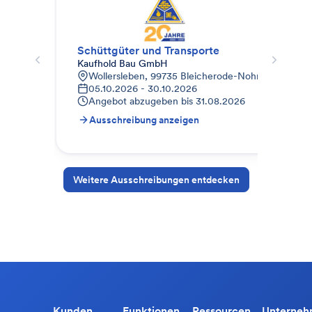
Schüttgüter und Transporte
Abb
Kaufhold Bau GmbH
Röd
Wollersleben, 99735 Bleicherode-Nohra, Deutschl
A
05.10.2026 - 30.10.2026
0
Angebot abzugeben bis
31.08.2026
A
Ausschreibung anzeigen
A
Weitere Ausschreibungen entdecken
Kunden
Funktionen
Ressourcen
Unterne