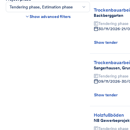
Tendering phase, Estimation phase
Trockenbauarbei
Construction time frame
Backberggarten
Show advanced filters
Start
End
Tendering phase
30/11/2026
-
21/
Bids due date
Ends in more than
day(s)
Show tender
Show expired tenders if bids are still being
accepted.
Project category
Trockenbauarbei
Select
Sangerhausen, Gru
Tendering phase
09/11/2026
-
30/
Show tender
Holzfußböden
NB Gewerbeprojekt
Tendering phase