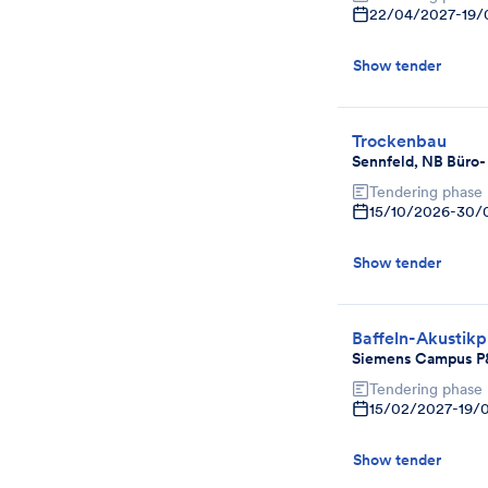
22/04/2027
-
19/
Show tender
Trockenbau
Sennfeld, NB Büro-
Tendering phase
15/10/2026
-
30/
Show tender
Baffeln-Akustikp
Siemens Campus P
Tendering phase
15/02/2027
-
19/
Show tender