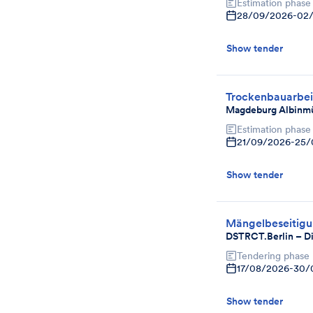
Estimation phase
28/09/2026
-
02
Show tender
Trockenbauarbei
Magdeburg Albinmü
Estimation phase
21/09/2026
-
25/
Show tender
Mängelbeseitigu
DSTRCT.Berlin – Di
Tendering phase
17/08/2026
-
30/
Show tender