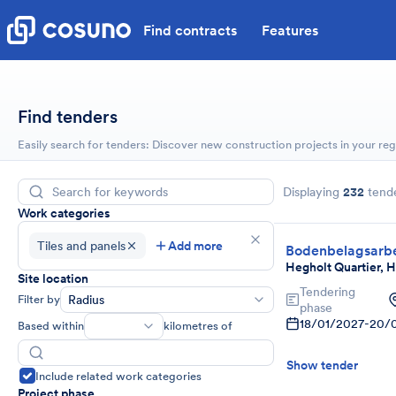
Find contracts
Features
Find tenders
Easily search for tenders: Discover new construction projects in your reg
Displaying
232
tend
Work categories
Tiles and panels
Add more
Bodenbelagsarbei
Hegholt Quartier, 
Site location
Tendering
Filter by
Radius
phase
18/01/2027
-
20/
Based within
kilometres of
Show tender
Include related work categories
Project phase