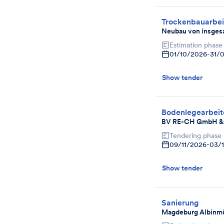
Trockenbauarbei
Neubau von insges
Estimation phase
01/10/2026
-
31/
Show tender
Bodenlegearbeit
BV RE-CH GmbH & C
Tendering phase
09/11/2026
-
03/
Show tender
Sanierung
Magdeburg Albinmü