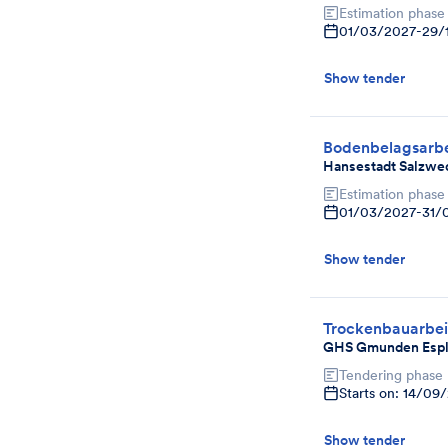
Estimation phase
01/03/2027
-
29/
Show tender
Bodenbelagsarbe
Hansestadt Salzwe
Estimation phase
01/03/2027
-
31/
Show tender
Trockenbauarbei
GHS Gmunden Espl
Tendering phase
Starts on: 14/09
Show tender