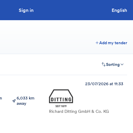
Sign in
Looking to tender a project?
English
Add my tender
Sorting
23/07/2026 at 11:33
en
6,033 km
away
Richard Ditting GmbH & Co. KG