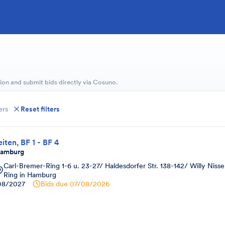
ion and submit bids directly via Cosuno.
ers
Reset filters
ten, BF 1 - BF 4
Hamburg
Carl-Bremer-Ring 1-6 u. 23-27/ Haldesdorfer Str. 138-142/ Willy Niss
Ring in Hamburg
08/2027
Bids due
07/08/2026