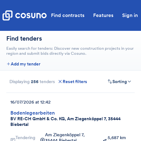
Find contracts
Features
Sign in
Find tenders
Easily search for tenders: Discover new construction projects in your
region and submit bids directly via Cosuno.
Add my tender
Displaying
256
tenders
Reset filters
Sorting
16/07/2026 at 12:42
Bodenlegearbeiten
BV RE-CH GmbH & Co. KG, Am Ziegenköppel 7, 35444
Biebertal
Am Ziegenköppel 7,
Tendering
5,687 km
35444 Biebertal,