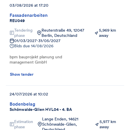
03/08/2026 at 17:20
Fassadenarbeiten
REU049
Tendering
Reuterstraße 49, 12047
5,969 km
phase
Berlin, Deutschland
away
01/03/2027
-
31/05/2027
Bids due
14/08/2026
bpm bauprojekt planung und
management GmbH
Show tender
24/07/2026 at 10:02
Bodenbelag
Schönwalde-Glien HVL04 - 4. BA
Lange Enden, 14621
Estimation
5,977 km
Schönwalde-Glien,
phase
away
Deutschland