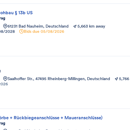
Rohbau § 13b US
rag
61231 Bad Nauheim, Deutschland
5,663 km away
08/2028
Bids due
05/08/2026
g
Saalhoffer Str., 47495 Rheinberg-Millingen, Deutschland
5,766
2026
körbe + Rückbiegeanschlüsse + Maueranschlüsse)
rag