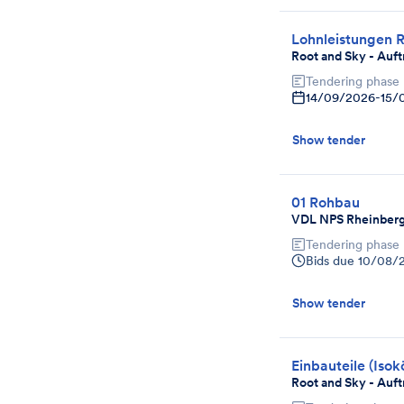
Lohnleistungen 
Root and Sky - Auft
Tendering phase
14/09/2026
-
15/
Show tender
01 Rohbau
VDL NPS Rheinber
Tendering phase
Bids due
10/08/
Show tender
Einbauteile (Iso
Root and Sky - Auft