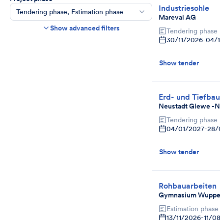
Industriesohle
Tendering phase, Estimation phase
Mareval AG
Construction time frame
Show advanced filters
Tendering phase
Start
End
30/11/2026
-
04/
Bids due date
Show tender
Ends in more than
day(s)
Show expired tenders if bids are still being
accepted.
Erd- und Tiefbau
Project category
Neustadt Glewe -N
Select
Tendering phase
04/01/2027
-
28/
Show tender
Rohbauarbeiten
Gymnasium Wupper
Estimation phase
13/11/2026
-
11/0