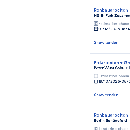
Rohbauarbeiten
Hürth Park Zusamm
Estimation phase
01/12/2026
-
18/
Show tender
Erdarbeiten + Gr
Peter Wust Schule 
Estimation phase
19/10/2026
-
05/
Show tender
Rohbauarbeiten
Berlin Schönefeld
Tendering phase