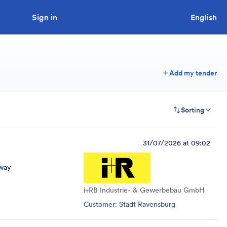
Sign in
Looking to tender a project?
English
Add my tender
Sorting
31/07/2026 at 09:02
way
i+RB Industrie- & Gewerbebau GmbH
Customer: Stadt Ravensburg