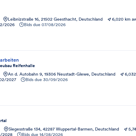
Leibnizstraße 16, 21502 Geesthacht, Deutschland
6,020 km a
12/2026
Bids due
07/08/2026
arbeiten
eubau Reifenhalle
An d. Autobahn 9, 19306 Neustadt-Glewe, Deutschland
6,03
02/2027
Bids due
30/09/2026
tal
Siegesstraße 134, 42287 Wuppertal-Barmen, Deutschland
5,7
8/2028
Bids due
14/08/2026