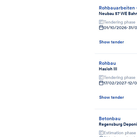
Rohbauarbeiten 
Neubau 57 WE Bahr
Tendering phase
01/10/2026
-
31/
Show tender
Rohbau
Hasloh III
Tendering phase
17/02/2027
-
12/
Show tender
Betonbau
Regensburg Deponi
Estimation phase