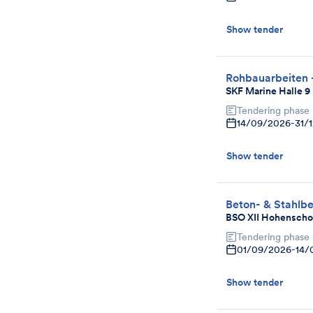
Show tender
Rohbauarbeiten 
SKF Marine Halle 9
Tendering phase
14/09/2026
-
31/
Show tender
Beton- & Stahlb
BSO XII Hohenscho
Tendering phase
01/09/2026
-
14/
Show tender