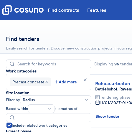
Find contracts
Features
Find tenders
Easily search for tenders: Discover new construction projects in your reg
Displaying
96
tende
Work categories
Precast concrete
Add more
Rohbauarbeiten
Betriebshof, Raven
Site location
Tendering phase
Filter by
Radius
11/01/2027
-
01/0
Based within
kilometres of
Show tender
Include related work categories
Project phase