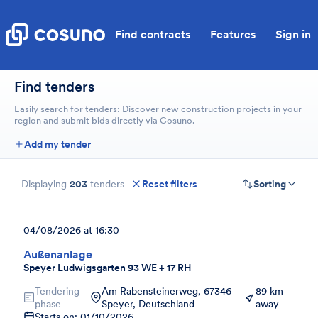
Find contracts
Features
Sign in
Find tenders
Easily search for tenders: Discover new construction projects in your
region and submit bids directly via Cosuno.
Add my tender
Displaying
203
tenders
Reset filters
Sorting
04/08/2026 at 16:30
Außenanlage
Speyer Ludwigsgarten 93 WE + 17 RH
Tendering
Am Rabensteinerweg, 67346
89 km
phase
Speyer, Deutschland
away
Starts on: 01/10/2026