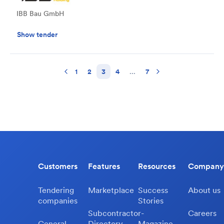
IBB Bau GmbH
Show tender
1
2
3
4
...
7
Customers
Features
Resources
Company
Tendering
Marketplace
Success
About us
companies
Stories
Subcontractor-
Careers
General
Directory
Magazine